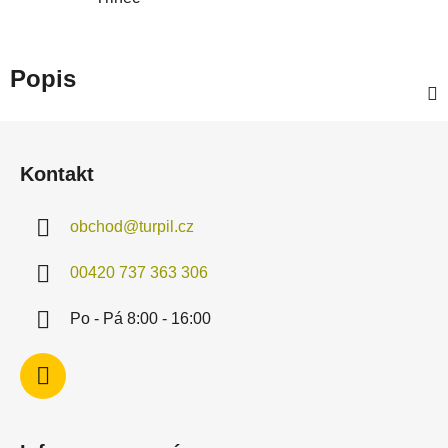
Popis
Z
á
Kontakt
p
a
obchod
@
turpil.cz
t
í
00420 737 363 306
Po - Pá 8:00 - 16:00