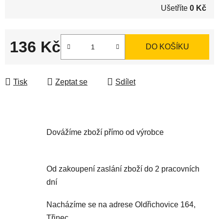
Ušetříte
0 Kč
136 Kč
DO KOŠÍKU
Měrná cena:
Tisk
Zeptat se
Sdílet
Dovážíme zboží přímo od výrobce
Od zakoupení zaslání zboží do 2 pracovních
dní
Nacházíme se na adrese Oldřichovice 164,
Třinec