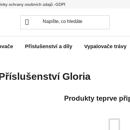
nky ochrany osobních údajů -GDPR
Vrácení a výměna
R
kovače
Příslušenství a díly
Vypalovače trávy
Příslušenství Gloria
Produkty teprve při