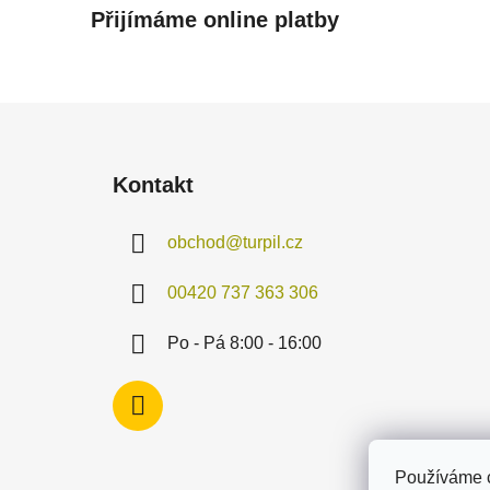
Přijímáme online platby
Z
á
Kontakt
p
a
obchod
@
turpil.cz
t
í
00420 737 363 306
Po - Pá 8:00 - 16:00
Používáme c