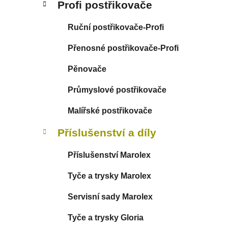
Profi postřikovače
p
a
Ruční postřikovače-Profi
n
Přenosné postřikovače-Profi
e
l
Pěnovače
Průmyslové postřikovače
Malířské postřikovače
Příslušenství a díly
Příslušenství Marolex
Tyče a trysky Marolex
Servisní sady Marolex
Tyče a trysky Gloria