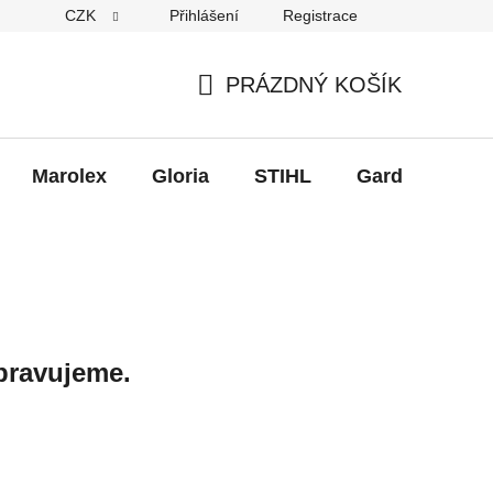
CZK
Přihlášení
Registrace
eklamace
PRÁZDNÝ KOŠÍK
NÁKUPNÍ
KOŠÍK
Marolex
Gloria
STIHL
Gardena
B
pravujeme.