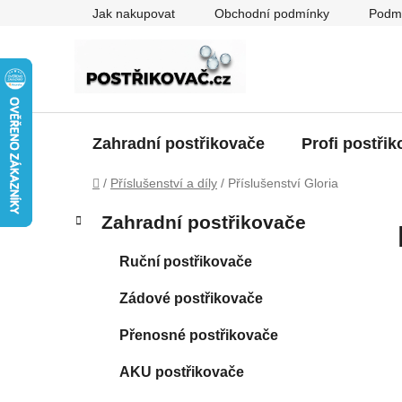
Přejít
Jak nakupovat
Obchodní podmínky
Podmí
na
obsah
Zahradní postřikovače
Profi postři
Domů
/
Příslušenství a díly
/
Příslušenství Gloria
P
K
Přeskočit
Zahradní postřikovače
a
kategorie
o
t
s
Ruční postřikovače
e
t
g
Zádové postřikovače
r
o
a
r
Přenosné postřikovače
i
n
e
n
AKU postřikovače
í