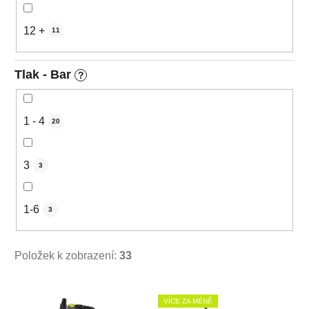
12 +
11
Tlak - Bar
?
1 - 4
20
3
3
1-6
3
Položek k zobrazení:
33
V
VÍCE ZA MÉNĚ