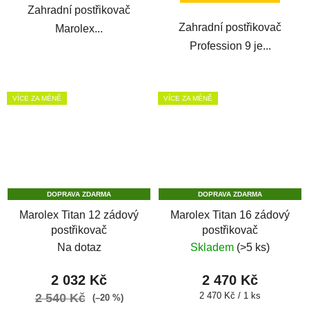
Zahradní postřikovač
Zahradní postřikovač
Marolex...
Profession 9 je...
VÍCE ZA MÉNĚ
VÍCE ZA MÉNĚ
DOPRAVA ZDARMA
DOPRAVA ZDARMA
Marolex Titan 12 zádový
Marolex Titan 16 zádový
postřikovač
postřikovač
Na dotaz
Skladem
(>5 ks)
2 032 Kč
2 470 Kč
Měrná
2 470 Kč / 1 ks
2 540 Kč
(–20 %)
cena: