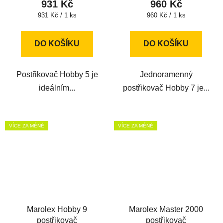
931 Kč
960 Kč
Měrná
Měrná
931 Kč / 1 ks
960 Kč / 1 ks
cena:
cena:
DO KOŠÍKU
DO KOŠÍKU
Postřikovač Hobby 5 je
Jednoramenný
ideálním...
postřikovač Hobby 7 je...
VÍCE ZA MÉNĚ
VÍCE ZA MÉNĚ
Marolex Hobby 9
Marolex Master 2000
postřikovač
postřikovač