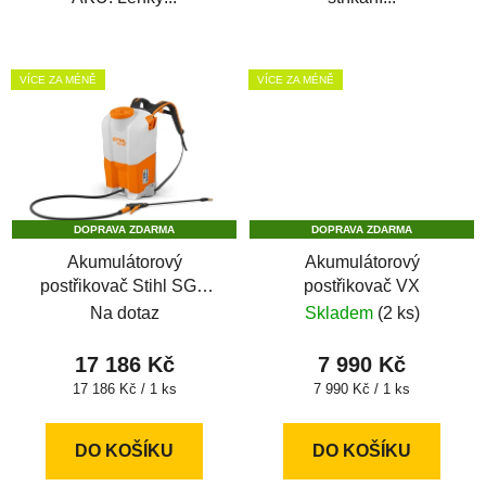
VÍCE ZA MÉNĚ
VÍCE ZA MÉNĚ
DOPRAVA ZDARMA
DOPRAVA ZDARMA
Akumulátorový
Akumulátorový
postřikovač Stihl SGA
postřikovač VX
85
Na dotaz
Skladem
(2 ks)
17 186 Kč
7 990 Kč
Měrná
Měrná
17 186 Kč / 1 ks
7 990 Kč / 1 ks
cena:
cena:
DO KOŠÍKU
DO KOŠÍKU