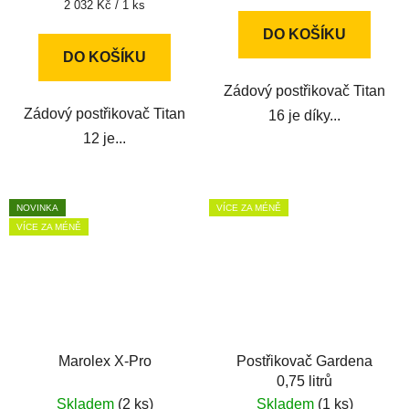
Měrná
2 032 Kč / 1 ks
cena:
DO KOŠÍKU
DO KOŠÍKU
Zádový postřikovač Titan
Zádový postřikovač Titan
16 je díky...
12 je...
NOVINKA
VÍCE ZA MÉNĚ
VÍCE ZA MÉNĚ
Marolex X-Pro
Postřikovač Gardena
0,75 litrů
Skladem
(2 ks)
Skladem
(1 ks)