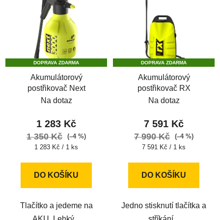
ý
p
i
s
p
DOPRAVA ZDARMA
DOPRAVA ZDARMA
r
Akumulátorový
Akumulátorový
o
postřikovač Next
postřikovač RX
d
Na dotaz
Na dotaz
u
k
1 283 Kč
7 591 Kč
t
1 350 Kč
7 990 Kč
(–4 %)
(–4 %)
ů
Měrná
Měrná
1 283 Kč / 1 ks
7 591 Kč / 1 ks
cena:
cena:
DO KOŠÍKU
DO KOŠÍKU
Tlačítko a jedeme na
Jedno stisknutí tlačítka a
AKU. Lehký...
stříkání...