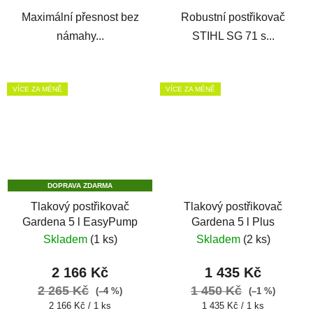
Maximální přesnost bez
Robustní postřikovač
námahy...
STIHL SG 71 s...
VÍCE ZA MÉNĚ
VÍCE ZA MÉNĚ
DOPRAVA ZDARMA
Tlakový postřikovač
Tlakový postřikovač
Gardena 5 l EasyPump
Gardena 5 l Plus
Skladem
(1 ks)
Skladem
(2 ks)
2 166 Kč
1 435 Kč
2 265 Kč
1 450 Kč
(–4 %)
(–1 %)
Měrná
Měrná
2 166 Kč / 1 ks
1 435 Kč / 1 ks