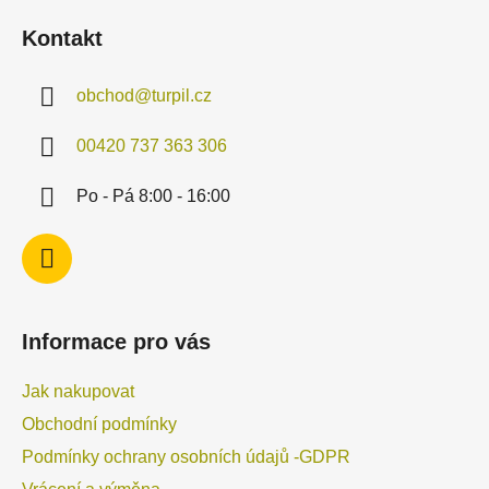
á
í
í
Kontakt
p
p
r
a
v
obchod
@
turpil.cz
t
k
í
y
00420 737 363 306
v
ý
Po - Pá 8:00 - 16:00
p
i
s
u
Informace pro vás
Jak nakupovat
Obchodní podmínky
Podmínky ochrany osobních údajů -GDPR