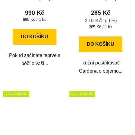
990 Kč
265 Kč
Měrná
990 Kč / 1 ks
270 Kč
(–1 %)
cena:
Měrná
265 Kč / 1 ks
cena:
DO KOŠÍKU
DO KOŠÍKU
Pokud začínáte teprve s
Ruční postřikovač
péčí o vaši...
Gardena o objemu...
VÍCE ZA MÉNĚ
VÍCE ZA MÉNĚ