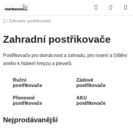
Přejít
Hledat
NÁKUP
na
obsah
KOŠÍK
Domů
/
Zahradní postřikovače
Zahradní postřikovače
Postřikovače pro domácnost a zahradu, pro rosení a čištění
anebo k hubení hmyzu a plevelů.
Ruční
Zádové
postřikovače
postřikovače
Přenosné
AKU
postřikovače
postřikovače
Nejprodávanější