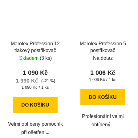
Marolex Profession 12
Marolex Profession 5
tlakový postřikovač
postřikovač
Skladem
(3 ks)
Na dotaz
1 090 Kč
1 006 Kč
Měrná
1 006 Kč / 1 ks
1 390 Kč
(–21 %)
cena:
Měrná
1 090 Kč / 1 ks
cena:
DO KOŠÍKU
DO KOŠÍKU
Profesionální velmi
Velmi oblíbený pomocník
oblíbený...
při ošetření...