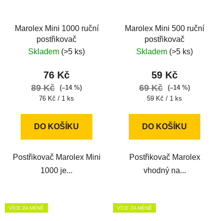
Marolex Mini 1000 ruční
Marolex Mini 500 ruční
postřikovač
postřikovač
Skladem
(>5 ks)
Skladem
(>5 ks)
76 Kč
59 Kč
89 Kč
69 Kč
(–14 %)
(–14 %)
Měrná
Měrná
76 Kč / 1 ks
59 Kč / 1 ks
cena:
cena:
DO KOŠÍKU
DO KOŠÍKU
Postřikovač Marolex Mini
Postřikovač Marolex
1000 je...
vhodný na...
VÍCE ZA MÉNĚ
VÍCE ZA MÉNĚ