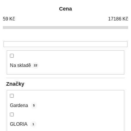
e
Cena
n
í
59
Kč
17186
Kč
p
r
o
d
u
k
Na skladě
22
t
ů
Značky
Gardena
5
GLORIA
1