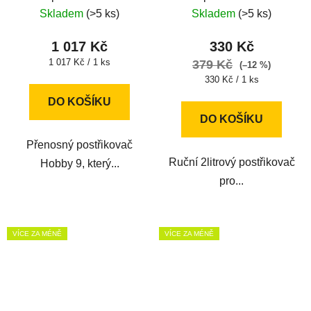
Skladem
(>5 ks)
Skladem
(>5 ks)
1 017 Kč
330 Kč
Měrná
1 017 Kč / 1 ks
379 Kč
(–12 %)
cena:
Měrná
330 Kč / 1 ks
cena:
DO KOŠÍKU
DO KOŠÍKU
Přenosný postřikovač
Ruční 2litrový postřikovač
Hobby 9, který...
pro...
VÍCE ZA MÉNĚ
VÍCE ZA MÉNĚ