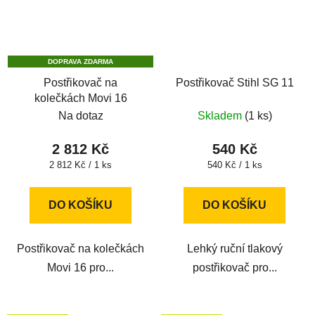
DOPRAVA ZDARMA
Postřikovač na
Postřikovač Stihl SG 11
kolečkách Movi 16
Na dotaz
Skladem
(1 ks)
2 812 Kč
540 Kč
Měrná
Měrná
2 812 Kč / 1 ks
540 Kč / 1 ks
cena:
cena:
DO KOŠÍKU
DO KOŠÍKU
Postřikovač na kolečkách
Lehký ruční tlakový
Movi 16 pro...
postřikovač pro...