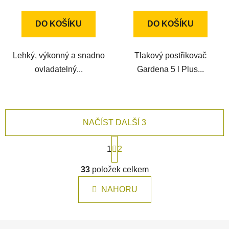
cena:
cena:
DO KOŠÍKU
DO KOŠÍKU
Lehký, výkonný a snadno
Tlakový postřikovač
ovladatelný...
Gardena 5 l Plus...
NAČÍST DALŠÍ 3
S
1
t
2
r
O
á
33
položek celkem
v
n
l
k
NAHORU
á
o
d
v
a
á
Z
n
c