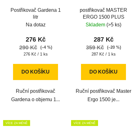
Postřikovač Gardena 1
postřikovač MASTER
litr
ERGO 1500 PLUS
Na dotaz
Skladem
(>5 ks)
276 Kč
287 Kč
290 Kč
359 Kč
(–4 %)
(–20 %)
Měrná
Měrná
276 Kč / 1 ks
287 Kč / 1 ks
cena:
cena:
DO KOŠÍKU
DO KOŠÍKU
Ruční postřikovač
Ruční postřikovač Master
Gardena o objemu 1...
Ergo 1500 je...
VÍCE ZA MÉNĚ
VÍCE ZA MÉNĚ