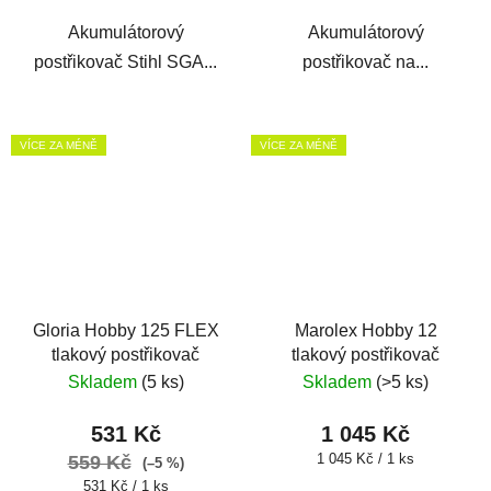
Akumulátorový
Akumulátorový
postřikovač Stihl SGA...
postřikovač na...
VÍCE ZA MÉNĚ
VÍCE ZA MÉNĚ
Gloria Hobby 125 FLEX
Marolex Hobby 12
tlakový postřikovač
tlakový postřikovač
Skladem
(5 ks)
Skladem
(>5 ks)
531 Kč
1 045 Kč
Měrná
1 045 Kč / 1 ks
559 Kč
(–5 %)
cena:
Měrná
531 Kč / 1 ks