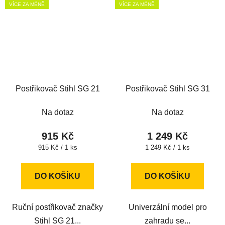
VÍCE ZA MÉNĚ
VÍCE ZA MÉNĚ
Postřikovač Stihl SG 21
Postřikovač Stihl SG 31
Na dotaz
Na dotaz
915 Kč
1 249 Kč
Měrná
Měrná
915 Kč / 1 ks
1 249 Kč / 1 ks
cena:
cena:
DO KOŠÍKU
DO KOŠÍKU
Ruční postřikovač značky
Univerzální model pro
Stihl SG 21...
zahradu se...