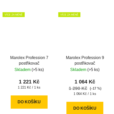
VÍCE ZA MÉNĚ
VÍCE ZA MÉNĚ
Marolex Profession 7
Marolex Profession 9
postřikovač
postřikovač
Skladem
(>5 ks)
Skladem
(>5 ks)
1 221 Kč
1 064 Kč
Měrná
1 221 Kč / 1 ks
1 290 Kč
(–17 %)
cena:
Měrná
1 064 Kč / 1 ks
cena:
DO KOŠÍKU
DO KOŠÍKU