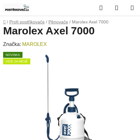
Přejít
Hledat
NÁKUP
na
obsah
KOŠÍK
Domů
/
Profi postřikovače
/
Pěnovače
/
Marolex Axel 7000
Marolex Axel 7000
Značka:
MAROLEX
NOVINKA
VÍCE ZA MÉNĚ