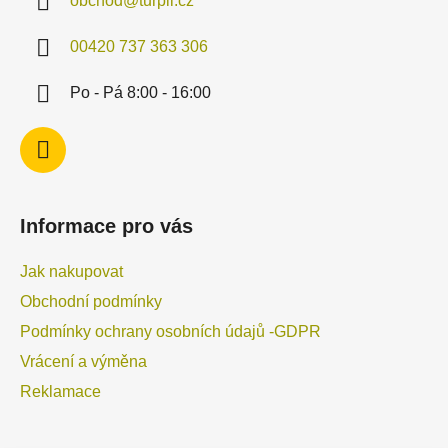
obchod
@
turpil.cz
t
í
00420 737 363 306
Po - Pá 8:00 - 16:00
Informace pro vás
Jak nakupovat
Obchodní podmínky
Podmínky ochrany osobních údajů -GDPR
Vrácení a výměna
Reklamace