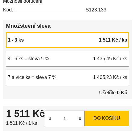
Možnosti doručení
Kód:
S123.133
Množstevní sleva
1 - 3 ks
1 511 Kč
/ ks
4 - 6 ks = sleva 5 %
1 435,45 Kč
/ ks
7 a více ks = sleva 7 %
1 405,23 Kč
/ ks
Ušetříte
0 Kč
1 511 Kč
DO KOŠÍKU
Měrná cena:
1 511 Kč / 1 ks