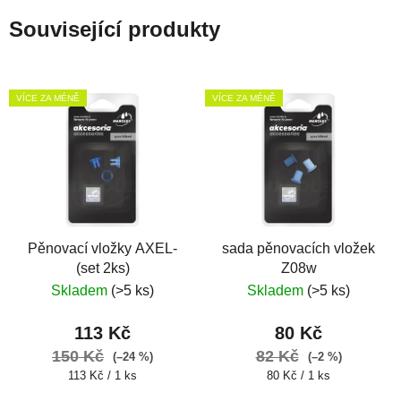
Související produkty
VÍCE ZA MÉNĚ
VÍCE ZA MÉNĚ
Pěnovací vložky AXEL-
sada pěnovacích vložek
(set 2ks)
Z08w
Skladem
(>5 ks)
Skladem
(>5 ks)
113 Kč
80 Kč
150 Kč
82 Kč
(–24 %)
(–2 %)
Měrná
Měrná
113 Kč / 1 ks
80 Kč / 1 ks
cena:
cena: