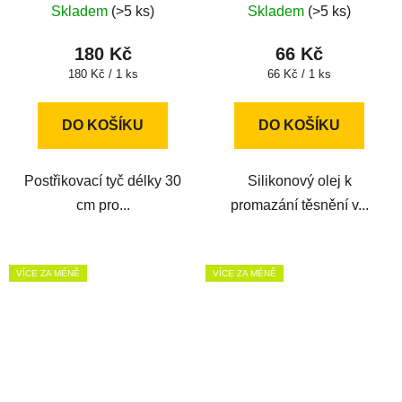
Skladem
(>5 ks)
Skladem
(>5 ks)
180 Kč
66 Kč
Měrná
Měrná
180 Kč / 1 ks
66 Kč / 1 ks
cena:
cena:
DO KOŠÍKU
DO KOŠÍKU
Postřikovací tyč délky 30
Silikonový olej k
cm pro...
promazání těsnění v...
VÍCE ZA MÉNĚ
VÍCE ZA MÉNĚ