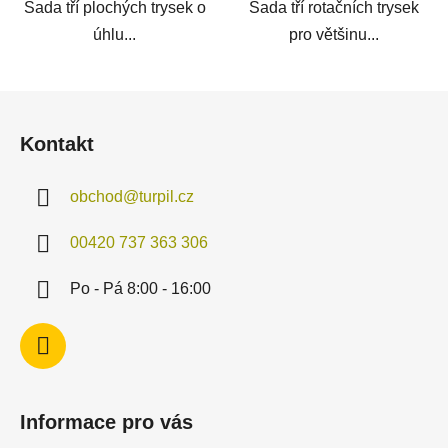
Sada tří plochých trysek o
Sada tří rotačních trysek
úhlu...
pro většinu...
Z
á
Kontakt
p
a
obchod
@
turpil.cz
t
í
00420 737 363 306
Po - Pá 8:00 - 16:00
Informace pro vás