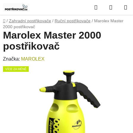
Přejít
Hledat
NÁKUP
na
obsah
KOŠÍK
Domů
/
Zahradní postřikovače
/
Ruční postřikovače
/
Marolex Master
2000 postřikovač
Marolex Master 2000
postřikovač
Značka:
MAROLEX
VÍCE ZA MÉNĚ