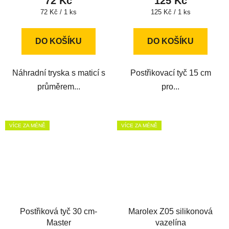
72 Kč
125 Kč
Měrná
Měrná
72 Kč / 1 ks
125 Kč / 1 ks
cena:
cena:
DO KOŠÍKU
DO KOŠÍKU
Náhradní tryska s maticí s
Postřikovací tyč 15 cm
průměrem...
pro...
VÍCE ZA MÉNĚ
VÍCE ZA MÉNĚ
Postřiková tyč 30 cm-
Marolex Z05 silikonová
Master
vazelína