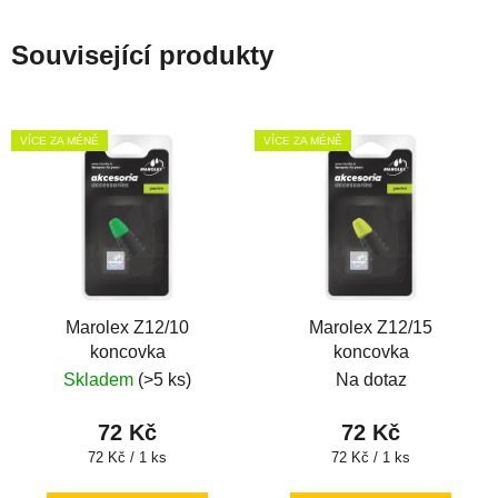
Související produkty
VÍCE ZA MÉNĚ
VÍCE ZA MÉNĚ
Marolex Z12/10
Marolex Z12/15
koncovka
koncovka
Skladem
(>5 ks)
Na dotaz
72 Kč
72 Kč
Měrná
Měrná
72 Kč / 1 ks
72 Kč / 1 ks
cena:
cena: