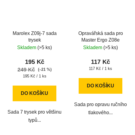
Marolex Z09j-7 sada
Opravářská sada pro
trysek
Master Ergo Z08e
Skladem
(>5 ks)
Skladem
(>5 ks)
195 Kč
117 Kč
Měrná
117 Kč / 1 ks
249 Kč
(–21 %)
cena:
Měrná
195 Kč / 1 ks
cena:
DO KOŠÍKU
DO KOŠÍKU
Sada pro opravu ručního
Sada 7 trysek pro většinu
tlakového...
typů...