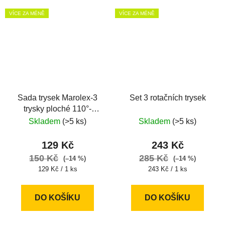
VÍCE ZA MÉNĚ
VÍCE ZA MÉNĚ
Sada trysek Marolex-3
Set 3 rotačních trysek
trysky ploché 110°-
Z09j3p
Skladem
(>5 ks)
Skladem
(>5 ks)
129 Kč
243 Kč
150 Kč
285 Kč
(–14 %)
(–14 %)
Měrná
Měrná
129 Kč / 1 ks
243 Kč / 1 ks
cena:
cena:
DO KOŠÍKU
DO KOŠÍKU