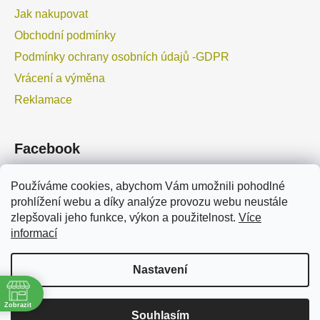
Jak nakupovat
Obchodní podmínky
Podmínky ochrany osobních údajů -GDPR
Vrácení a výměna
Reklamace
Facebook
Používáme cookies, abychom Vám umožnili pohodlné
prohlížení webu a díky analýze provozu webu neustále
zlepšovali jeho funkce, výkon a použitelnost.
Více
informací
TURPIL.cz
TURPIL.pl
Marolex.cz
Marolex.sk
Nastavení
Vytvořil Shoptet
Zobrazit
Souhlasím
Copyright 2026
Postřikovač.cz
. Všechna práva