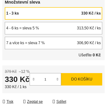
Množstevní sleva
1 - 3 ks
330 Kč
/ ks
4 - 6 ks = sleva 5 %
313,50 Kč
/ ks
7 a více ks = sleva 7 %
306,90 Kč
/ ks
Ušetříte
0 Kč
379 Kč
–12 %
330 Kč
DO KOŠÍKU
Měrná cena:
330 Kč / 1 ks
Tisk
Zeptat se
Sdílet