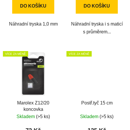
DO KOŠÍKU
DO KOŠÍKU
Náhradní tryska 1,0 mm
Náhradní tryska i s maticí
s průměrem...
VÍCE ZA MÉNĚ
VÍCE ZA MÉNĚ
Marolex Z12/20
Postř.tyč 15 cm
koncovka
Skladem
(>5 ks)
Skladem
(>5 ks)