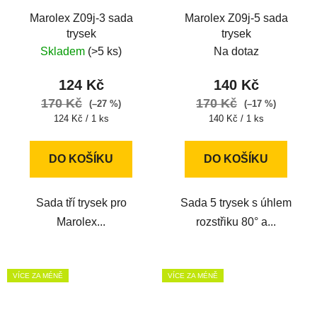
Marolex Z09j-3 sada
Marolex Z09j-5 sada
trysek
trysek
Skladem
(>5 ks)
Na dotaz
124 Kč
140 Kč
170 Kč
170 Kč
(–27 %)
(–17 %)
Měrná
Měrná
124 Kč / 1 ks
140 Kč / 1 ks
cena:
cena:
DO KOŠÍKU
DO KOŠÍKU
Sada tří trysek pro
Sada 5 trysek s úhlem
Marolex...
rozstřiku 80° a...
VÍCE ZA MÉNĚ
VÍCE ZA MÉNĚ