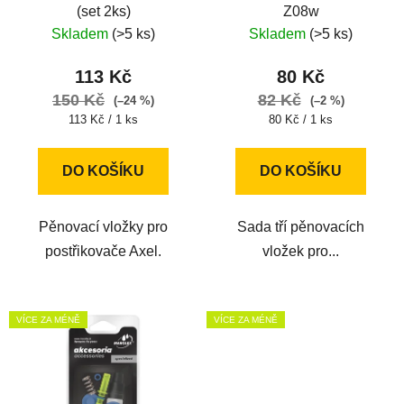
(set 2ks)
Z08w
Skladem
(>5 ks)
Skladem
(>5 ks)
113 Kč
80 Kč
150 Kč
82 Kč
(–24 %)
(–2 %)
Měrná
Měrná
113 Kč / 1 ks
80 Kč / 1 ks
cena:
cena:
DO KOŠÍKU
DO KOŠÍKU
Pěnovací vložky pro
Sada tří pěnovacích
postřikovače Axel.
vložek pro...
VÍCE ZA MÉNĚ
VÍCE ZA MÉNĚ