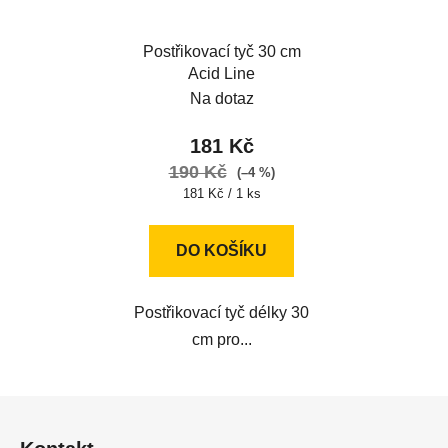
Postřikovací tyč 30 cm
Acid Line
Na dotaz
181 Kč
190 Kč
(–4 %)
Měrná
181 Kč / 1 ks
cena:
DO KOŠÍKU
Postřikovací tyč délky 30
cm pro...
Z
á