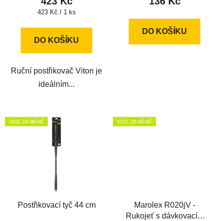
423 Kč
136 Kč
Měrná
423 Kč / 1 ks
cena:
DO KOŠÍKU
DO KOŠÍKU
Ruční postřikovač Viton je
ideálním...
VÍCE ZA MÉNĚ
VÍCE ZA MÉNĚ
Postřikovací tyč 44 cm
Marolex R020jV -
Rukojeť s dávkovacím