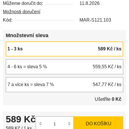
Můžeme doručit do:
11.8.2026
Možnosti doručení
Kód:
MAR-S121.103
Množstevní sleva
1 - 3 ks
589 Kč
/ ks
4 - 6 ks = sleva 5 %
559,55 Kč
/ ks
7 a více ks = sleva 7 %
547,77 Kč
/ ks
Ušetříte
0 Kč
589 Kč
DO KOŠÍKU
Měrná cena:
589 Kč / 1 ks