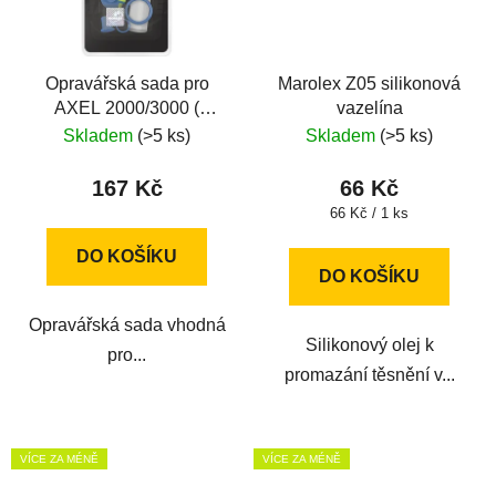
Opravářská sada pro
Marolex Z05 silikonová
AXEL 2000/3000 (
vazelína
Z08eA )
Skladem
(>5 ks)
Skladem
(>5 ks)
167 Kč
66 Kč
Měrná
66 Kč / 1 ks
cena:
DO KOŠÍKU
DO KOŠÍKU
Opravářská sada vhodná
Silikonový olej k
pro...
promazání těsnění v...
VÍCE ZA MÉNĚ
VÍCE ZA MÉNĚ