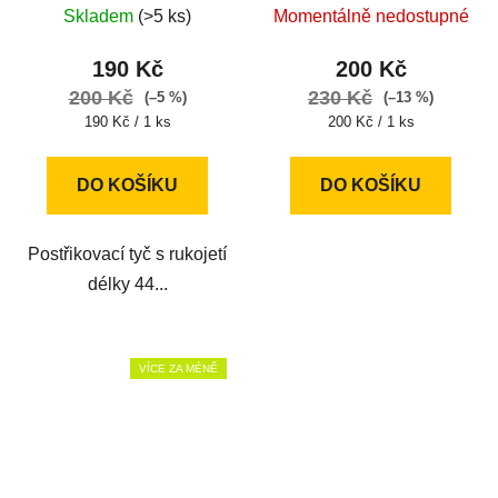
ventilem Viton
Skladem
(>5 ks)
Momentálně nedostupné
190 Kč
200 Kč
200 Kč
230 Kč
(–5 %)
(–13 %)
Měrná
Měrná
190 Kč / 1 ks
200 Kč / 1 ks
cena:
cena:
DO KOŠÍKU
DO KOŠÍKU
Postřikovací tyč s rukojetí
délky 44...
VÍCE ZA MÉNĚ