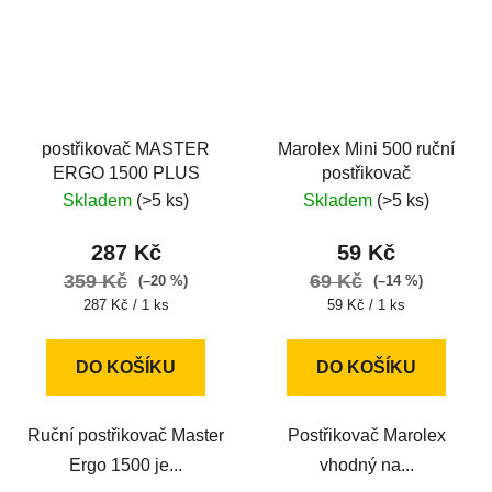
postřikovač MASTER
Marolex Mini 500 ruční
ERGO 1500 PLUS
postřikovač
Skladem
(>5 ks)
Skladem
(>5 ks)
287 Kč
59 Kč
359 Kč
69 Kč
(–20 %)
(–14 %)
Měrná
Měrná
287 Kč / 1 ks
59 Kč / 1 ks
cena:
cena:
DO KOŠÍKU
DO KOŠÍKU
Ruční postřikovač Master
Postřikovač Marolex
Ergo 1500 je...
vhodný na...