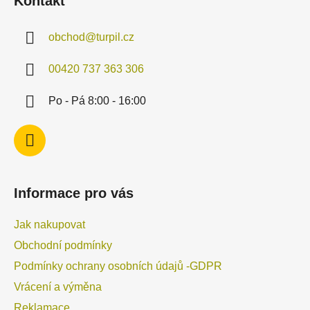
Kontakt
p
a
obchod
@
turpil.cz
t
í
00420 737 363 306
Po - Pá 8:00 - 16:00
Informace pro vás
Jak nakupovat
Obchodní podmínky
Podmínky ochrany osobních údajů -GDPR
Vrácení a výměna
Reklamace