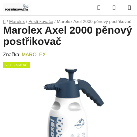
Přejít
Hledat
NÁKUP
na
obsah
KOŠÍK
Domů
/
Marolex
/
Postřikovače
/
Marolex Axel 2000 pěnový postřikovač
Marolex Axel 2000 pěnový
postřikovač
Značka:
MAROLEX
VÍCE ZA MÉNĚ