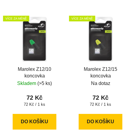
VÍCE ZA MÉNĚ
VÍCE ZA MÉNĚ
Marolex Z12/10
Marolex Z12/15
koncovka
koncovka
Skladem
(>5 ks)
Na dotaz
72 Kč
72 Kč
Měrná
Měrná
72 Kč / 1 ks
72 Kč / 1 ks
cena:
cena:
DO KOŠÍKU
DO KOŠÍKU