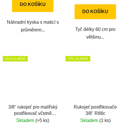
cena:
DO KOŠÍKU
DO KOŠÍKU
Náhradní tryska s maticí s
Tyč délky 60 cm pro
průměrem...
většinu...
VÍCE ZA MÉNĚ
VÍCE ZA MÉNĚ
3/8" rukojeť pro malířský
Rukojeť postřikovače
postřikovač včetně
3/8" R88c
kulového ventilu
Skladem
(>5 ks)
Skladem
(1 ks)