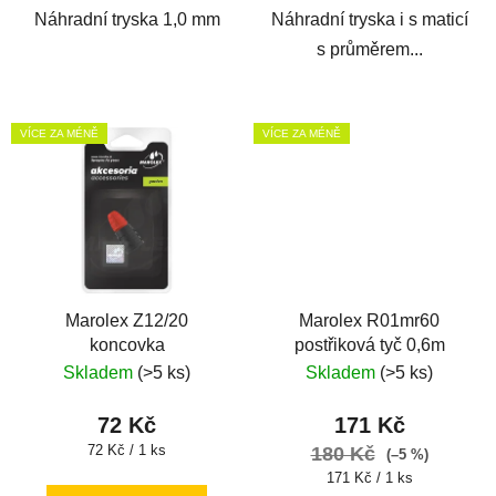
Náhradní tryska 1,0 mm
Náhradní tryska i s maticí
s průměrem...
VÍCE ZA MÉNĚ
VÍCE ZA MÉNĚ
Marolex Z12/20
Marolex R01mr60
koncovka
postřiková tyč 0,6m
Skladem
(>5 ks)
Skladem
(>5 ks)
72 Kč
171 Kč
Měrná
72 Kč / 1 ks
180 Kč
(–5 %)
cena:
Měrná
171 Kč / 1 ks