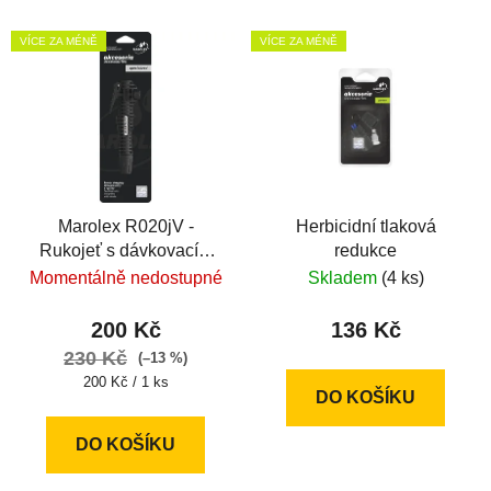
VÍCE ZA MÉNĚ
VÍCE ZA MÉNĚ
Marolex R020jV -
Herbicidní tlaková
Rukojeť s dávkovacím
redukce
ventilem Viton
Momentálně nedostupné
Skladem
(4 ks)
200 Kč
136 Kč
230 Kč
(–13 %)
Měrná
200 Kč / 1 ks
DO KOŠÍKU
cena:
DO KOŠÍKU