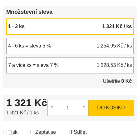
Množstevní sleva
1 - 3 ks
1 321 Kč
/ ks
4 - 6 ks = sleva 5 %
1 254,95 Kč
/ ks
7 a více ks = sleva 7 %
1 228,53 Kč
/ ks
Ušetříte
0 Kč
1 321 Kč
DO KOŠÍKU
Měrná cena:
1 321 Kč / 1 ks
Tisk
Zeptat se
Sdílet