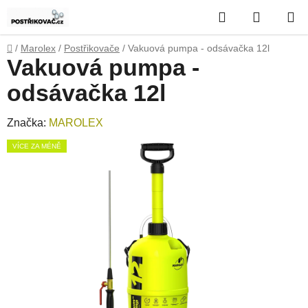
Přejít
Hledat
NÁKUP
na
obsah
KOŠÍK
Domů
/
Marolex
/
Postřikovače
/
Vakuová pumpa - odsávačka 12l
Vakuová pumpa -
odsávačka 12l
Značka:
MAROLEX
VÍCE ZA MÉNĚ