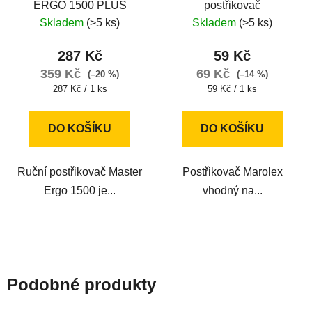
ERGO 1500 PLUS
postřikovač
Skladem
(>5 ks)
Skladem
(>5 ks)
287 Kč
59 Kč
359 Kč
69 Kč
(–20 %)
(–14 %)
Měrná
Měrná
287 Kč / 1 ks
59 Kč / 1 ks
cena:
cena:
DO KOŠÍKU
DO KOŠÍKU
Ruční postřikovač Master
Postřikovač Marolex
Ergo 1500 je...
vhodný na...
Podobné produkty