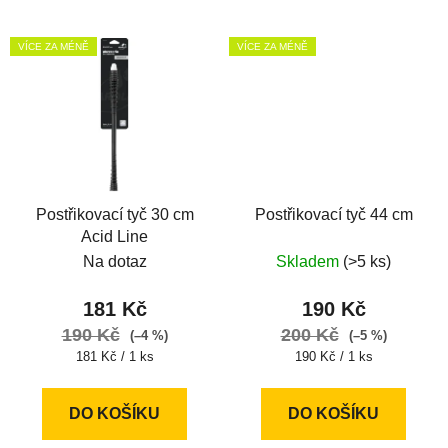
VÍCE ZA MÉNĚ
VÍCE ZA MÉNĚ
Postřikovací tyč 30 cm
Postřikovací tyč 44 cm
Acid Line
Na dotaz
Skladem
(>5 ks)
181 Kč
190 Kč
190 Kč
200 Kč
(–4 %)
(–5 %)
Měrná
Měrná
181 Kč / 1 ks
190 Kč / 1 ks
cena:
cena:
DO KOŠÍKU
DO KOŠÍKU