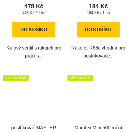
478 Kč
184 Kč
Měrná
Měrná
478 Kč / 1 ks
184 Kč / 1 ks
cena:
cena:
DO KOŠÍKU
DO KOŠÍKU
Kulový ventil s rukojetí pro
Rukojeť R88c vhodná pro
práci s...
postřikovače...
VÍCE ZA MÉNĚ
VÍCE ZA MÉNĚ
postřikovač MASTER
Marolex Mini 500 ruční