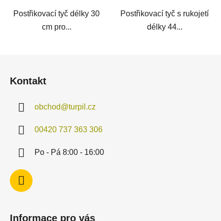
Postřikovací tyč délky 30
Postřikovací tyč s rukojetí
cm pro...
délky 44...
Z
á
Kontakt
p
a
obchod
@
turpil.cz
t
í
00420 737 363 306
Po - Pá 8:00 - 16:00
Informace pro vás