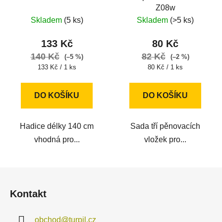
Z08w
Skladem
(5 ks)
Skladem
(>5 ks)
133 Kč
80 Kč
140 Kč
82 Kč
(–5 %)
(–2 %)
Měrná
Měrná
133 Kč / 1 ks
80 Kč / 1 ks
cena:
cena:
DO KOŠÍKU
DO KOŠÍKU
Hadice délky 140 cm
Sada tří pěnovacích
vhodná pro...
vložek pro...
Z
á
Kontakt
p
a
obchod
@
turpil.cz