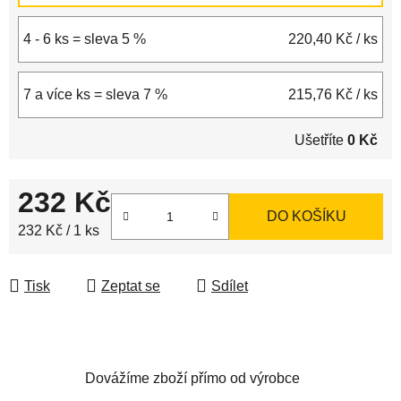
4 - 6 ks = sleva 5 %
220,40 Kč
/ ks
7 a více ks = sleva 7 %
215,76 Kč
/ ks
Ušetříte
0 Kč
232 Kč
DO KOŠÍKU
Měrná cena:
232 Kč / 1 ks
Tisk
Zeptat se
Sdílet
Dovážíme zboží přímo od výrobce