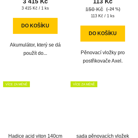
3 415 Kč
113 Kč
Měrná
3 415 Kč / 1 ks
150 Kč
(–24 %)
cena:
Měrná
113 Kč / 1 ks
cena:
DO KOŠÍKU
DO KOŠÍKU
Akumulátor, který se dá
Pěnovací vložky pro
použít do...
postřikovače Axel.
VÍCE ZA MÉNĚ
VÍCE ZA MÉNĚ
Hadice acid viton 140cm
sada pěnovacích vložek