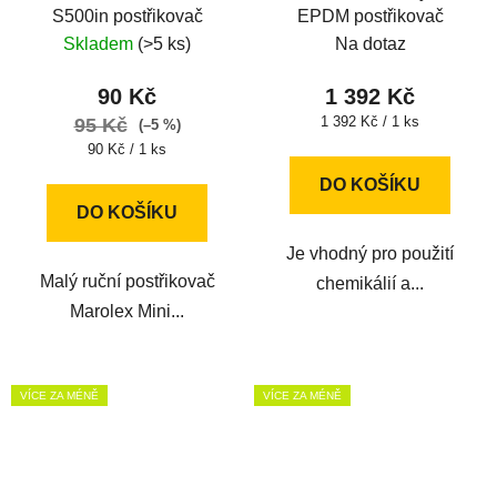
S500in postřikovač
EPDM postřikovač
Skladem
(>5 ks)
Na dotaz
90 Kč
1 392 Kč
Měrná
1 392 Kč / 1 ks
95 Kč
(–5 %)
cena:
Měrná
90 Kč / 1 ks
cena:
DO KOŠÍKU
DO KOŠÍKU
Je vhodný pro použití
Malý ruční postřikovač
chemikálií a...
Marolex Mini...
VÍCE ZA MÉNĚ
VÍCE ZA MÉNĚ