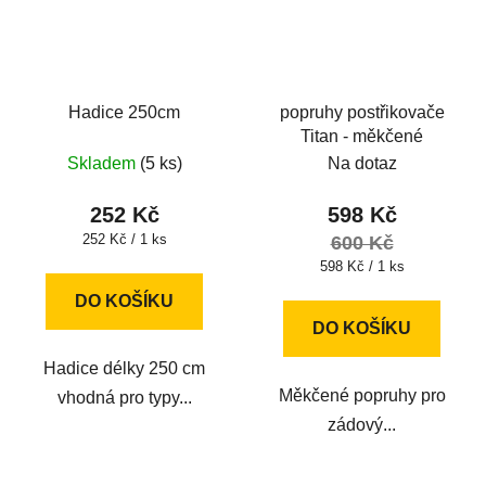
Hadice 250cm
popruhy postřikovače
Titan - měkčené
Skladem
(5 ks)
Na dotaz
252 Kč
598 Kč
Měrná
252 Kč / 1 ks
600 Kč
cena:
Měrná
598 Kč / 1 ks
cena:
DO KOŠÍKU
DO KOŠÍKU
Hadice délky 250 cm
Měkčené popruhy pro
vhodná pro typy...
zádový...