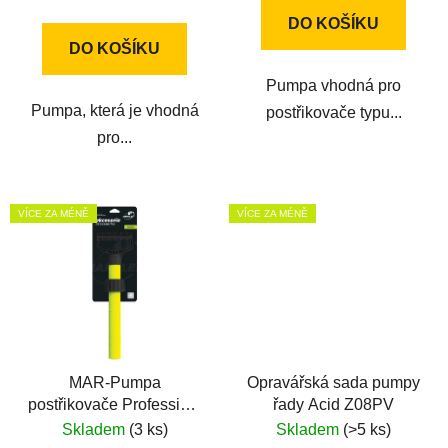
cena:
DO KOŠÍKU
DO KOŠÍKU
Pumpa vhodná pro
Pumpa, která je vhodná
postřikovače typu...
pro...
VÍCE ZA MÉNĚ
VÍCE ZA MÉNĚ
MAR-Pumpa
Opravářská sada pumpy
postřikovače Profession,
řady Acid Z08PV
Hobby, Movi
Skladem
(3 ks)
Skladem
(>5 ks)