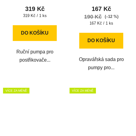
319 Kč
167 Kč
Měrná
319 Kč / 1 ks
190 Kč
(–12 %)
cena:
Měrná
167 Kč / 1 ks
cena:
DO KOŠÍKU
DO KOŠÍKU
Ruční pumpa pro
Opravářská sada pro
postřikovače...
pumpy pro...
VÍCE ZA MÉNĚ
VÍCE ZA MÉNĚ