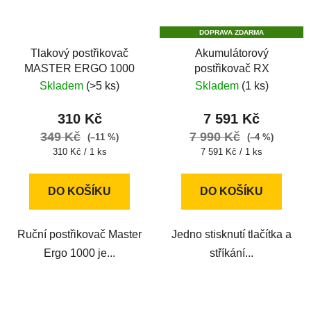
DOPRAVA ZDARMA
Tlakový postřikovač
Akumulátorový
MASTER ERGO 1000
postřikovač RX
Skladem
(>5 ks)
Skladem
(1 ks)
310 Kč
7 591 Kč
349 Kč
7 990 Kč
(–11 %)
(–4 %)
Měrná
Měrná
310 Kč / 1 ks
7 591 Kč / 1 ks
cena:
cena:
DO KOŠÍKU
DO KOŠÍKU
Ruční postřikovač Master
Jedno stisknutí tlačítka a
Ergo 1000 je...
stříkání...