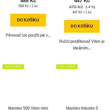
589 Kč
447 Kč
Měrná
589 Kč / 1 ks
470 Kč
(–4 %)
cena:
Měrná
447 Kč / 1 ks
cena:
DO KOŠÍKU
DO KOŠÍKU
Pěnovač lze použít jak v...
Ruční postřikovač Viton je
ideálním...
VÍCE ZA MÉNĚ
VÍCE ZA MÉNĚ
Marolex 500 Viton mini
Marolex Industry 5