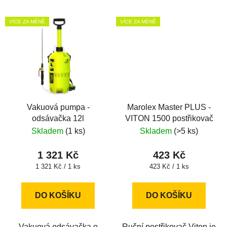
VÍCE ZA MÉNĚ
VÍCE ZA MÉNĚ
Vakuová pumpa -
Marolex Master PLUS -
odsávačka 12l
VITON 1500 postřikovač
Skladem
(1 ks)
Skladem
(>5 ks)
1 321 Kč
423 Kč
Měrná
Měrná
1 321 Kč / 1 ks
423 Kč / 1 ks
cena:
cena:
DO KOŠÍKU
DO KOŠÍKU
Vakuová odsávačka o
Ruční postřikovač Viton je