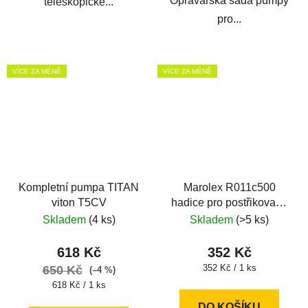
Opravářská sada pumpy
teleskopické...
pro...
VÍCE ZA MÉNĚ
VÍCE ZA MÉNĚ
Kompletní pumpa TITAN
Marolex R011c500
viton T5CV
hadice pro postřikovače
Hobby a Profession 5m
Skladem
(4 ks)
Skladem
(>5 ks)
618 Kč
352 Kč
Měrná
352 Kč / 1 ks
650 Kč
(–4 %)
cena:
Měrná
618 Kč / 1 ks
cena:
DO KOŠÍKU