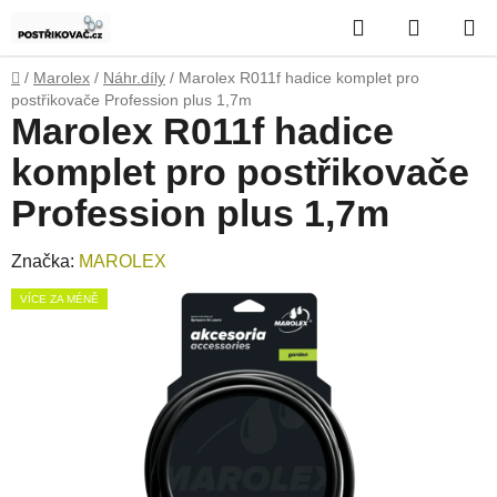
Přejít
Hledat
NÁKUP
na
obsah
KOŠÍK
Domů
/
Marolex
/
Náhr.díly
/
Marolex R011f hadice komplet pro
postřikovače Profession plus 1,7m
Marolex R011f hadice
komplet pro postřikovače
Profession plus 1,7m
Značka:
MAROLEX
VÍCE ZA MÉNĚ