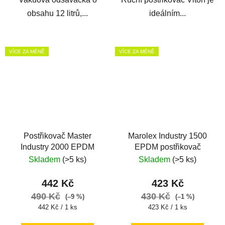
obsahu 12 litrů,...
ideálním...
VÍCE ZA MÉNĚ
VÍCE ZA MÉNĚ
Postřikovač Master
Marolex Industry 1500
Industry 2000 EPDM
EPDM postřikovač
Skladem
(>5 ks)
Skladem
(>5 ks)
442 Kč
423 Kč
490 Kč
430 Kč
(–9 %)
(–1 %)
Měrná
Měrná
442 Kč / 1 ks
423 Kč / 1 ks
cena:
cena: