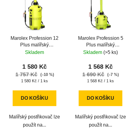
Marolex Profession 12
Marolex Profession 5
Plus malířský
Plus malířský
postřikovač
postřikovač
Skladem
Skladem
(>5 ks)
1 580 Kč
1 568 Kč
1 757 Kč
1 690 Kč
(–10 %)
(–7 %)
Měrná
Měrná
1 580 Kč / 1 ks
1 568 Kč / 1 ks
cena:
cena:
DO KOŠÍKU
DO KOŠÍKU
Malířský postřikovač lze
Malířský postřikovač lze
použít na...
použít na...