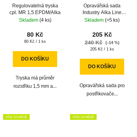
Regulovatelná tryska
Opravářská sada
cpl. MR 1,5 EPDM/Alka
Industry Alka Line
(EPDM) Z08JE
Skladem
(4 ks)
Skladem
(>5 ks)
80 Kč
205 Kč
Měrná
80 Kč / 1 ks
240 Kč
(–14 %)
cena:
Měrná
205 Kč / 1 ks
cena:
DO KOŠÍKU
DO KOŠÍKU
Tryska má průměr
Opravářská sada pro
rozstřiku 1,5 mm a...
postřikovače...
VÍCE ZA MÉNĚ
VÍCE ZA MÉNĚ