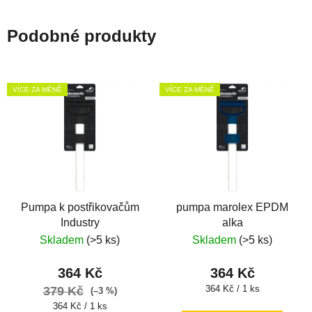
Podobné produkty
VÍCE ZA MÉNĚ
VÍCE ZA MÉNĚ
Pumpa k postřikovačům
pumpa marolex EPDM
Industry
alka
Skladem
(>5 ks)
Skladem
(>5 ks)
364 Kč
364 Kč
Měrná
364 Kč / 1 ks
379 Kč
(–3 %)
cena:
Měrná
364 Kč / 1 ks