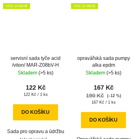
VÍCE ZA MÉNĚ
VÍCE ZA MÉNĚ
servisní sada tyče acid
opravářská sada pumpy
/viton/ MAR-Z08bV-H
alka epdm
Skladem
(>5 ks)
Skladem
(>5 ks)
122 Kč
167 Kč
Měrná
122 Kč / 1 ks
190 Kč
(–12 %)
cena:
Měrná
167 Kč / 1 ks
cena:
DO KOŠÍKU
DO KOŠÍKU
Sada pro opravu a údržbu