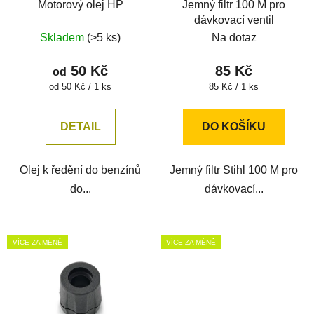
Motorový olej HP
Jemný filtr 100 M pro
o
u
dávkovací ventil
d
k
Skladem
(>5 ks)
Na dotaz
u
t
k
ů
50 Kč
85 Kč
od
t
Měrná
Měrná
od 50 Kč / 1 ks
85 Kč / 1 ks
ů
cena:
cena:
DETAIL
DO KOŠÍKU
Olej k ředění do benzínů
Jemný filtr Stihl 100 M pro
do...
dávkovací...
VÍCE ZA MÉNĚ
VÍCE ZA MÉNĚ