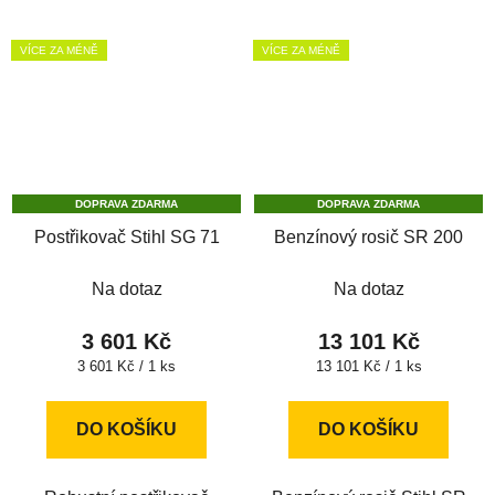
VÍCE ZA MÉNĚ
VÍCE ZA MÉNĚ
DOPRAVA ZDARMA
DOPRAVA ZDARMA
Postřikovač Stihl SG 71
Benzínový rosič SR 200
Na dotaz
Na dotaz
3 601 Kč
13 101 Kč
Měrná
Měrná
3 601 Kč / 1 ks
13 101 Kč / 1 ks
cena:
cena:
DO KOŠÍKU
DO KOŠÍKU