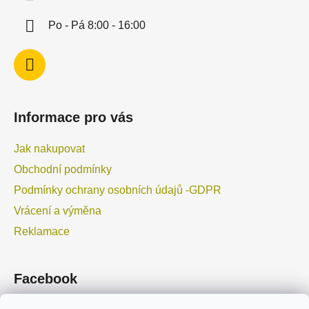
r
v
Po - Pá 8:00 - 16:00
k
y
v
ý
p
i
Informace pro vás
s
u
Jak nakupovat
Obchodní podmínky
Podmínky ochrany osobních údajů -GDPR
Vrácení a výměna
Reklamace
Facebook