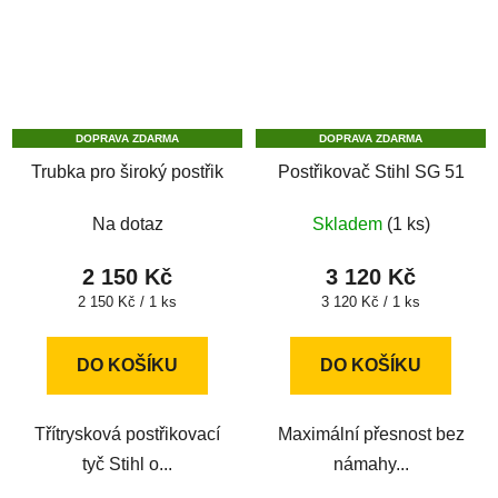
DOPRAVA ZDARMA
DOPRAVA ZDARMA
Trubka pro široký postřik
Postřikovač Stihl SG 51
Na dotaz
Skladem
(1 ks)
2 150 Kč
3 120 Kč
Měrná
Měrná
2 150 Kč / 1 ks
3 120 Kč / 1 ks
cena:
cena:
DO KOŠÍKU
DO KOŠÍKU
Třítrysková postřikovací
Maximální přesnost bez
tyč Stihl o...
námahy...