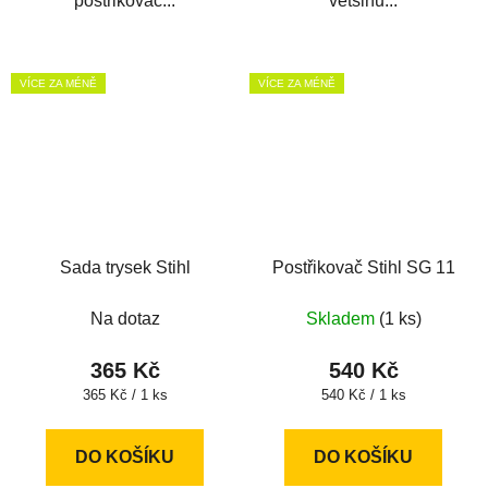
postřikovač...
většinu...
VÍCE ZA MÉNĚ
VÍCE ZA MÉNĚ
Sada trysek Stihl
Postřikovač Stihl SG 11
Na dotaz
Skladem
(1 ks)
365 Kč
540 Kč
Měrná
Měrná
365 Kč / 1 ks
540 Kč / 1 ks
cena:
cena:
DO KOŠÍKU
DO KOŠÍKU