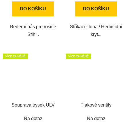
DO KOŠÍKU
DO KOŠÍKU
Bederní pás pro rosiče
Stříkací clona / Herbicidní
Stihl .
kryt...
VÍCE ZA MÉNĚ
VÍCE ZA MÉNĚ
Souprava trysek ULV
Tlakové ventily
Na dotaz
Na dotaz