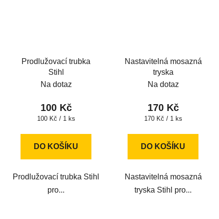
Prodlužovací trubka
Nastavitelná mosazná
Stihl
tryska
Na dotaz
Na dotaz
100 Kč
170 Kč
Měrná
Měrná
100 Kč / 1 ks
170 Kč / 1 ks
cena:
cena:
DO KOŠÍKU
DO KOŠÍKU
Prodlužovací trubka Stihl
Nastavitelná mosazná
pro...
tryska Stihl pro...