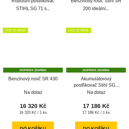
Robustní postřikovač
Benzínový rosič Stihl SR
STIHL SG 71 s...
200 ideální...
VÍCE ZA MÉNĚ
VÍCE ZA MÉNĚ
DOPRAVA ZDARMA
DOPRAVA ZDARMA
Benzínový rosič SR 430
Akumulátorový
postřikovač Stihl SGA
85
Na dotaz
Na dotaz
16 320 Kč
17 186 Kč
Měrná
Měrná
16 320 Kč / 1 ks
17 186 Kč / 1 ks
cena:
cena:
DO KOŠÍKU
DO KOŠÍKU