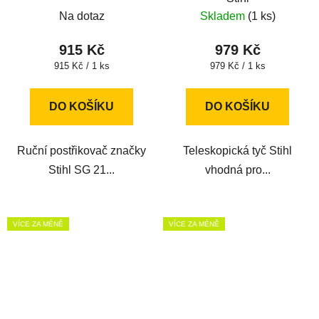
Na dotaz
Skladem
(1 ks)
915 Kč
979 Kč
Měrná
Měrná
915 Kč / 1 ks
979 Kč / 1 ks
cena:
cena:
DO KOŠÍKU
DO KOŠÍKU
Ruční postřikovač značky
Teleskopická tyč Stihl
Stihl SG 21...
vhodná pro...
VÍCE ZA MÉNĚ
VÍCE ZA MÉNĚ