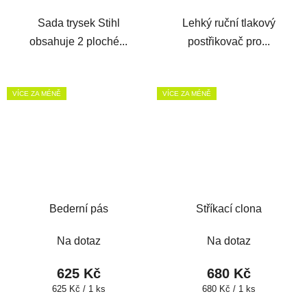
Sada trysek Stihl
Lehký ruční tlakový
obsahuje 2 ploché...
postřikovač pro...
VÍCE ZA MÉNĚ
VÍCE ZA MÉNĚ
Bederní pás
Stříkací clona
Na dotaz
Na dotaz
625 Kč
680 Kč
Měrná
Měrná
625 Kč / 1 ks
680 Kč / 1 ks
cena:
cena: