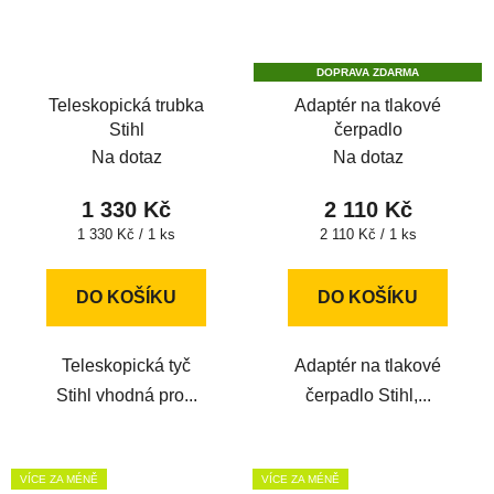
DOPRAVA ZDARMA
Teleskopická trubka
Adaptér na tlakové
Stihl
čerpadlo
Na dotaz
Na dotaz
1 330 Kč
2 110 Kč
Měrná
Měrná
1 330 Kč / 1 ks
2 110 Kč / 1 ks
cena:
cena:
DO KOŠÍKU
DO KOŠÍKU
Teleskopická tyč
Adaptér na tlakové
Stihl vhodná pro...
čerpadlo Stihl,...
VÍCE ZA MÉNĚ
VÍCE ZA MÉNĚ