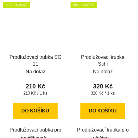
VÍCE ZA MÉNĚ
VÍCE ZA MÉNĚ
Prodlužovací trubka SG
Prodlužovací trubka
11
Stihl
Na dotaz
Na dotaz
210 Kč
320 Kč
Měrná
Měrná
210 Kč / 1 ks
320 Kč / 1 ks
cena:
cena:
DO KOŠÍKU
DO KOŠÍKU
Prodlužovací trubka pro
Prodlužovací trubka pro