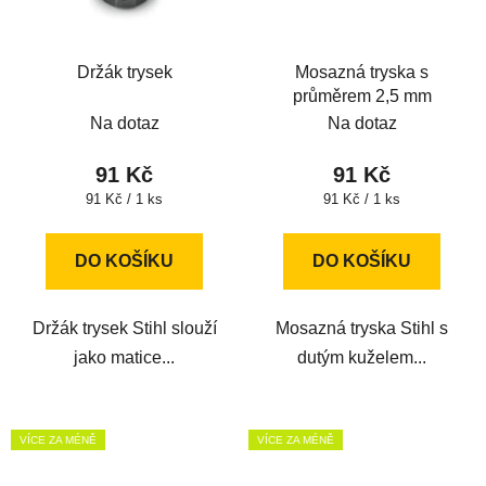
Držák trysek
Mosazná tryska s
průměrem 2,5 mm
Na dotaz
Na dotaz
91 Kč
91 Kč
Měrná
Měrná
91 Kč / 1 ks
91 Kč / 1 ks
cena:
cena:
DO KOŠÍKU
DO KOŠÍKU
Držák trysek Stihl slouží
Mosazná tryska Stihl s
jako matice...
dutým kuželem...
VÍCE ZA MÉNĚ
VÍCE ZA MÉNĚ