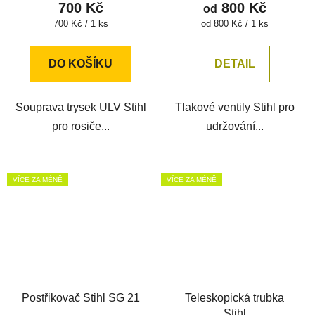
700 Kč
800 Kč
od
Měrná
Měrná
700 Kč / 1 ks
od 800 Kč / 1 ks
cena:
cena:
DO KOŠÍKU
DETAIL
Souprava trysek ULV Stihl
Tlakové ventily Stihl pro
pro rosiče...
udržování...
VÍCE ZA MÉNĚ
VÍCE ZA MÉNĚ
Postřikovač Stihl SG 21
Teleskopická trubka
Stihl