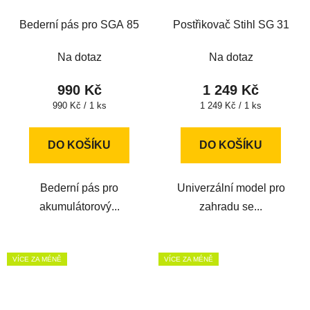
Bederní pás pro SGA 85
Postřikovač Stihl SG 31
Na dotaz
Na dotaz
990 Kč
1 249 Kč
Měrná
Měrná
990 Kč / 1 ks
1 249 Kč / 1 ks
cena:
cena:
DO KOŠÍKU
DO KOŠÍKU
Bederní pás pro
Univerzální model pro
akumulátorový...
zahradu se...
VÍCE ZA MÉNĚ
VÍCE ZA MÉNĚ