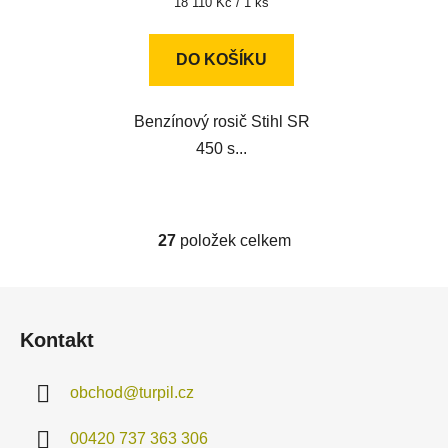
Měrná
18 110 Kč / 1 ks
cena:
DO KOŠÍKU
Benzínový rosič Stihl SR
450 s...
27
položek celkem
O
v
l
Z
á
á
d
Kontakt
p
a
a
c
obchod
@
turpil.cz
t
í
í
p
00420 737 363 306