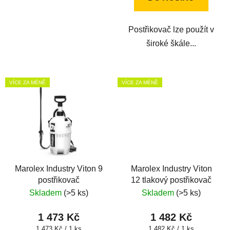
Postřikovač lze použít v
široké škále...
VÍCE ZA MÉNĚ
VÍCE ZA MÉNĚ
Marolex Industry Viton 9
Marolex Industry Viton
postřikovač
12 tlakový postřikovač
Skladem
(>5 ks)
Skladem
(>5 ks)
1 473 Kč
1 482 Kč
Měrná
Měrná
1 473 Kč / 1 ks
1 482 Kč / 1 ks