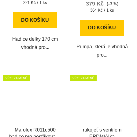
Měrná
221 Kč / 1 ks
379 Kč
(–3 %)
cena:
Měrná
364 Kč / 1 ks
cena:
DO KOŠÍKU
DO KOŠÍKU
Hadice délky 170 cm
Pumpa, která je vhodná
vhodná pro...
pro...
VÍCE ZA MÉNĚ
VÍCE ZA MÉNĚ
Marolex R011c500
rukojeť s ventilem
hadice pro postřikovače
EPDM/Alka