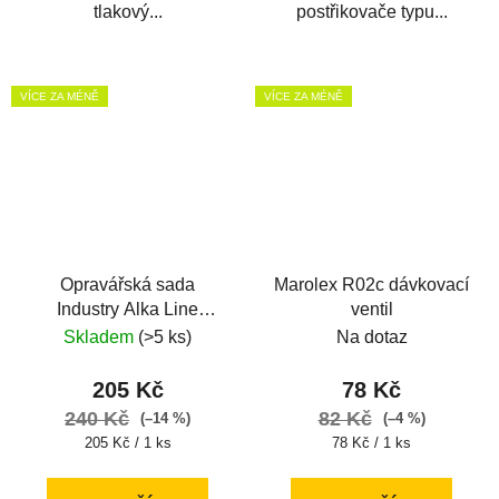
tlakový...
postřikovače typu...
VÍCE ZA MÉNĚ
VÍCE ZA MÉNĚ
Opravářská sada
Marolex R02c dávkovací
Industry Alka Line
ventil
(EPDM) Z08JE
Skladem
(>5 ks)
Na dotaz
205 Kč
78 Kč
240 Kč
82 Kč
(–14 %)
(–4 %)
Měrná
Měrná
205 Kč / 1 ks
78 Kč / 1 ks
cena:
cena: