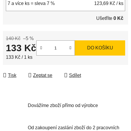
7 a více ks = sleva 7 %
123,69 Kč
/ ks
Ušetříte
0 Kč
140 Kč
–5 %
133 Kč
DO KOŠÍKU
Měrná cena:
133 Kč / 1 ks
Tisk
Zeptat se
Sdílet
Dovážíme zboží přímo od výrobce
Od zakoupení zaslání zboží do 2 pracovních