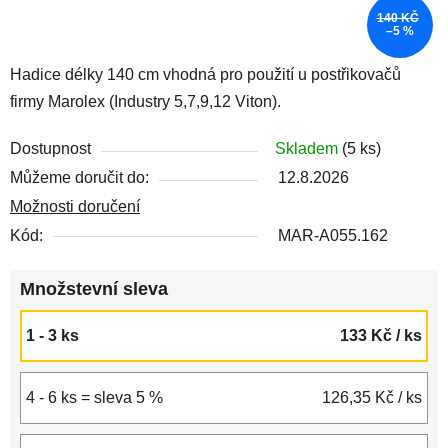
140 KČ
–5 %
Hadice délky 140 cm vhodná pro použití u postřikovačů
firmy Marolex (Industry 5,7,9,12 Viton).
Dostupnost
Skladem
(5 ks)
Můžeme doručit do:
12.8.2026
Možnosti doručení
Kód:
MAR-A055.162
Množstevní sleva
1 - 3 ks
133 Kč
/ ks
4 - 6 ks = sleva 5 %
126,35 Kč
/ ks