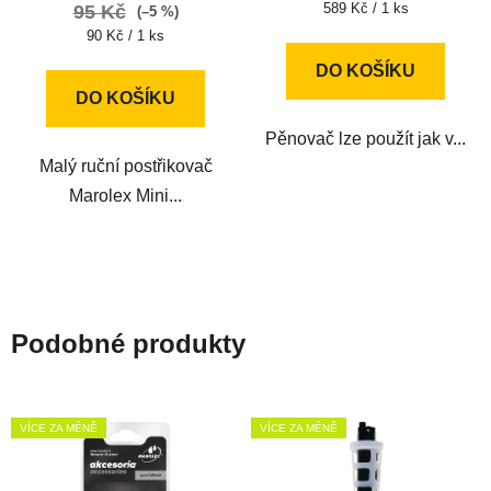
Měrná
589 Kč / 1 ks
95 Kč
(–5 %)
cena:
Měrná
90 Kč / 1 ks
cena:
DO KOŠÍKU
DO KOŠÍKU
Pěnovač lze použít jak v...
Malý ruční postřikovač
Marolex Mini...
Podobné produkty
VÍCE ZA MÉNĚ
VÍCE ZA MÉNĚ