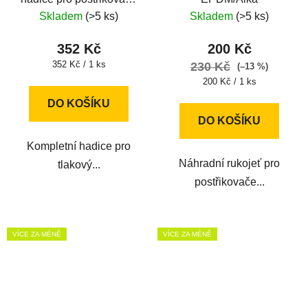
Hobby a Profession 5m
Skladem
(>5 ks)
Skladem
(>5 ks)
352 Kč
200 Kč
Měrná
352 Kč / 1 ks
230 Kč
(–13 %)
cena:
Měrná
200 Kč / 1 ks
cena:
DO KOŠÍKU
DO KOŠÍKU
Kompletní hadice pro
Náhradní rukojeť pro
tlakový...
postřikovače...
VÍCE ZA MÉNĚ
VÍCE ZA MÉNĚ