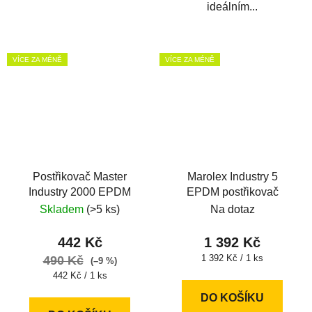
ideálním...
VÍCE ZA MÉNĚ
VÍCE ZA MÉNĚ
Postřikovač Master
Marolex Industry 5
Industry 2000 EPDM
EPDM postřikovač
Skladem
(>5 ks)
Na dotaz
442 Kč
1 392 Kč
Měrná
1 392 Kč / 1 ks
490 Kč
(–9 %)
cena:
Měrná
442 Kč / 1 ks
cena:
DO KOŠÍKU