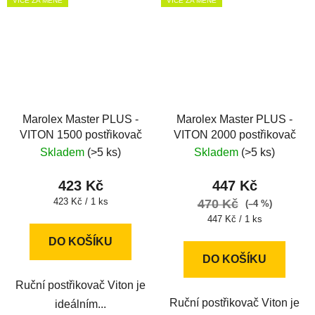
VÍCE ZA MÉNĚ
VÍCE ZA MÉNĚ
Marolex Master PLUS -
Marolex Master PLUS -
VITON 1500 postřikovač
VITON 2000 postřikovač
Skladem
(>5 ks)
Skladem
(>5 ks)
423 Kč
447 Kč
Měrná
423 Kč / 1 ks
470 Kč
(–4 %)
cena:
Měrná
447 Kč / 1 ks
cena:
DO KOŠÍKU
DO KOŠÍKU
Ruční postřikovač Viton je
Ruční postřikovač Viton je
ideálním...