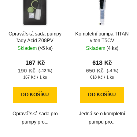
Opravářská sada pumpy
Kompletní pumpa TITAN
řady Acid Z08PV
viton T5CV
Skladem
(>5 ks)
Skladem
(4 ks)
167 Kč
618 Kč
190 Kč
650 Kč
(–12 %)
(–4 %)
Měrná
Měrná
167 Kč / 1 ks
618 Kč / 1 ks
cena:
cena:
DO KOŠÍKU
DO KOŠÍKU
Opravářská sada pro
Jedná se o kompletní
pumpy pro...
pumpu pro...