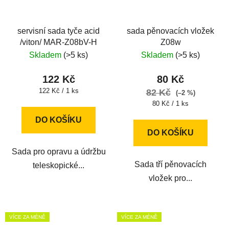
servisní sada tyče acid
sada pěnovacích vložek
/viton/ MAR-Z08bV-H
Z08w
Skladem
(>5 ks)
Skladem
(>5 ks)
122 Kč
80 Kč
Měrná
122 Kč / 1 ks
82 Kč
(–2 %)
cena:
Měrná
80 Kč / 1 ks
cena:
DO KOŠÍKU
DO KOŠÍKU
Sada pro opravu a údržbu
Sada tří pěnovacích
teleskopické...
vložek pro...
VÍCE ZA MÉNĚ
VÍCE ZA MÉNĚ