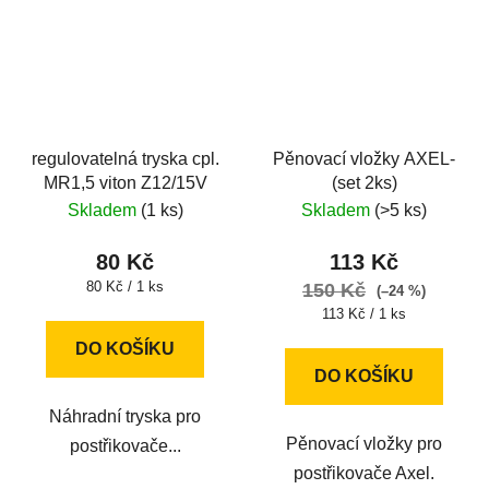
regulovatelná tryska cpl.
Pěnovací vložky AXEL-
MR1,5 viton Z12/15V
(set 2ks)
Skladem
(1 ks)
Skladem
(>5 ks)
80 Kč
113 Kč
Měrná
80 Kč / 1 ks
150 Kč
(–24 %)
cena:
Měrná
113 Kč / 1 ks
cena:
DO KOŠÍKU
DO KOŠÍKU
Náhradní tryska pro
Pěnovací vložky pro
postřikovače...
postřikovače Axel.