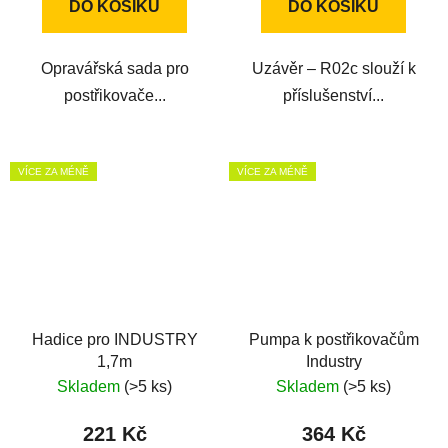
DO KOŠÍKU
DO KOŠÍKU
Opravářská sada pro
Uzávěr – R02c slouží k
postřikovače...
příslušenství...
VÍCE ZA MÉNĚ
VÍCE ZA MÉNĚ
Hadice pro INDUSTRY
Pumpa k postřikovačům
1,7m
Industry
Skladem
(>5 ks)
Skladem
(>5 ks)
221 Kč
364 Kč