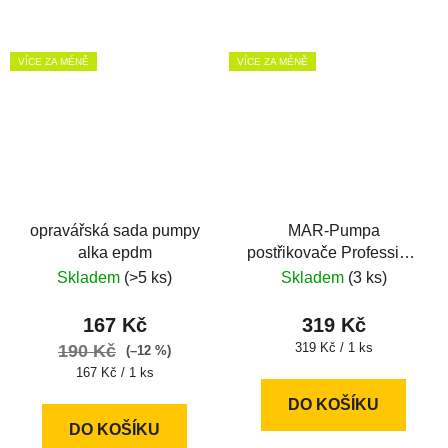
VÍCE ZA MÉNĚ
VÍCE ZA MÉNĚ
opravářská sada pumpy
MAR-Pumpa
alka epdm
postřikovače Profession,
Hobby, Movi
Skladem
(>5 ks)
Skladem
(3 ks)
167 Kč
319 Kč
Měrná
319 Kč / 1 ks
190 Kč
(–12 %)
cena:
Měrná
167 Kč / 1 ks
cena:
DO KOŠÍKU
DO KOŠÍKU