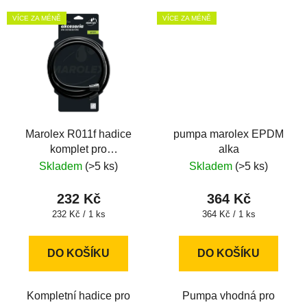
VÍCE ZA MÉNĚ
VÍCE ZA MÉNĚ
Marolex R011f hadice
pumpa marolex EPDM
komplet pro
alka
postřikovače Profession
Skladem
(>5 ks)
Skladem
(>5 ks)
plus 1,7m
232 Kč
364 Kč
Měrná
Měrná
232 Kč / 1 ks
364 Kč / 1 ks
cena:
cena:
DO KOŠÍKU
DO KOŠÍKU
Kompletní hadice pro
Pumpa vhodná pro