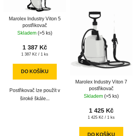
Marolex Industry Viton 5
postřikovač
Skladem
(>5 ks)
1 387 Kč
Měrná
1 387 Kč / 1 ks
cena:
DO KOŠÍKU
Marolex Industry Viton 7
postřikovač
Postřikovač lze použít v
Skladem
(>5 ks)
široké škále...
1 425 Kč
Měrná
1 425 Kč / 1 ks
cena:
DO KOŠÍKU