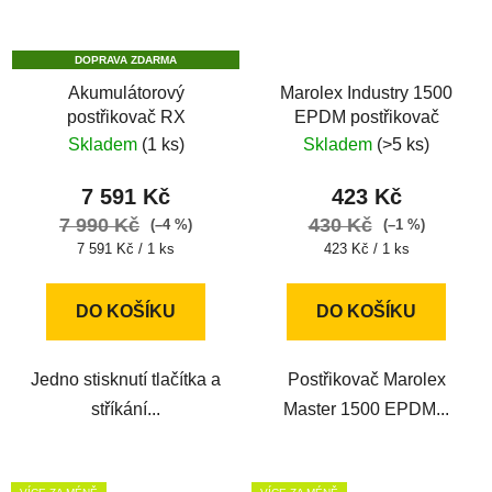
DOPRAVA ZDARMA
Akumulátorový
Marolex Industry 1500
postřikovač RX
EPDM postřikovač
Skladem
(1 ks)
Skladem
(>5 ks)
7 591 Kč
423 Kč
7 990 Kč
430 Kč
(–4 %)
(–1 %)
Měrná
Měrná
7 591 Kč / 1 ks
423 Kč / 1 ks
cena:
cena:
DO KOŠÍKU
DO KOŠÍKU
Jedno stisknutí tlačítka a
Postřikovač Marolex
stříkání...
Master 1500 EPDM...