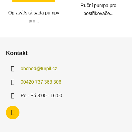
Ruční pumpa pro
Opravářská sada pumpy
postřikovače...
pro...
Z
á
Kontakt
p
a
obchod
@
turpil.cz
t
í
00420 737 363 306
Po - Pá 8:00 - 16:00