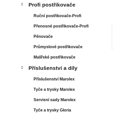
í
Profi postřikovače
p
a
Ruční postřikovače-Profi
n
Přenosné postřikovače-Profi
e
l
Pěnovače
Průmyslové postřikovače
Malířské postřikovače
Příslušenství a díly
Příslušenství Marolex
Tyče a trysky Marolex
Servisní sady Marolex
Tyče a trysky Gloria