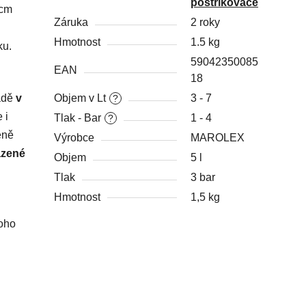
postřikovače
 cm
Záruka
2 roky
Hmotnost
1.5 kg
ku.
59042350085
EAN
18
radě
v
Objem v Lt
3 - 7
?
 i
Tlak - Bar
1 - 4
?
eně
Výrobce
MAROLEX
azené
Objem
5 l
Tlak
3 bar
Hmotnost
1,5 kg
toho