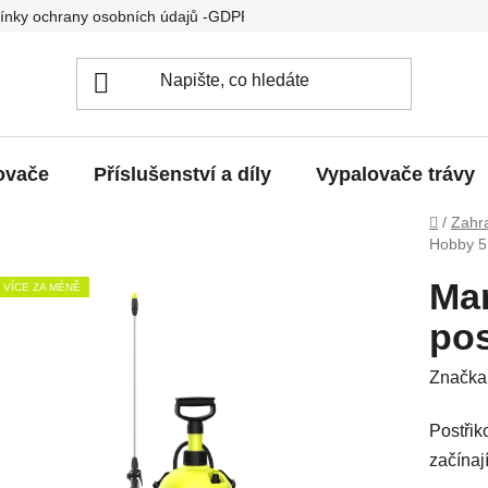
nky ochrany osobních údajů -GDPR
Vrácení a výměna
R
kovače
Příslušenství a díly
Vypalovače trávy
Domů
/
Zahra
Hobby 5
Ma
VÍCE ZA MÉNĚ
pos
Značka
Postřik
začínaj