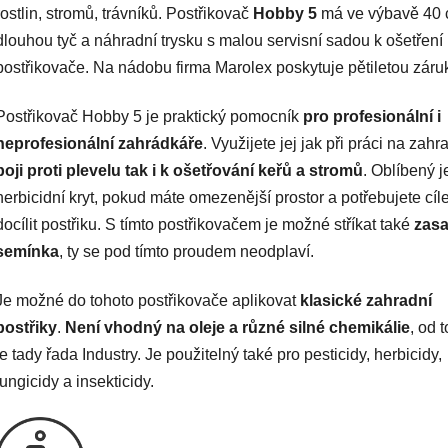
rostlin, stromů, trávníků. Postřikovač
Hobby 5
má ve výbavě 40
dlouhou tyč a náhradní trysku s malou servisní sadou k ošetření
postřikovače. Na nádobu firma Marolex poskytuje pětiletou záru
Postřikovač Hobby 5 je praktický pomocník
pro profesionální i
neprofesionální zahrádkáře
. Využijete jej jak při práci na zah
boji proti plevelu tak i k ošetřování keřů a stromů
. Oblíbený je
herbicidní kryt, pokud máte omezenější prostor a potřebujete cíl
docílit postřiku. S tímto postřikovačem je možné stříkat také
zas
semínka
, ty se pod tímto proudem neodplaví.
Je možné do tohoto postřikovače aplikovat
klasické zahradní
postřiky
.
Není vhodný na oleje a různé silné chemikálie
, od 
je tady řada Industry. Je použitelný také pro pesticidy, herbicidy,
fungicidy a insekticidy.