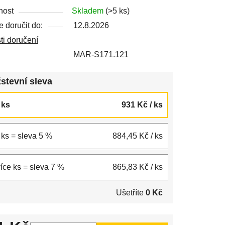
nost
Skladem
(>5 ks)
 doručit do:
12.8.2026
i doručení
MAR-S171.121
stevní sleva
3 ks
931 Kč
/ ks
6 ks = sleva 5 %
884,45 Kč
/ ks
více ks = sleva 7 %
865,83 Kč
/ ks
Ušetříte
0 Kč