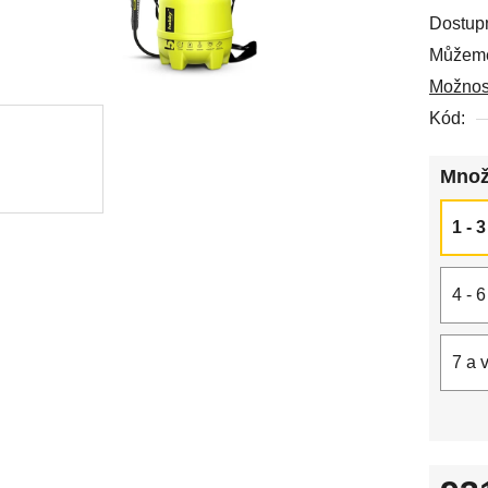
Dostup
Můžeme
Možnost
Kód:
Množ
1 - 
4 - 
7 a 