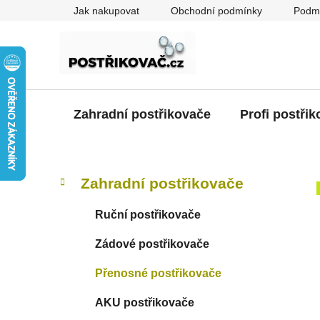
Přejít
Jak nakupovat
Obchodní podmínky
Podmí
na
obsah
Zahradní postřikovače
Profi postři
P
K
Přeskočit
Zahradní postřikovače
a
kategorie
o
t
s
Ruční postřikovače
e
t
g
Zádové postřikovače
r
o
a
r
Přenosné postřikovače
i
n
e
n
AKU postřikovače