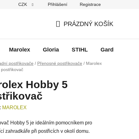
CZK
Přihlášení
Registrace
eklamace
PRÁZDNÝ KOŠÍK
NÁKUPNÍ
KOŠÍK
Marolex
Gloria
STIHL
Gardena
B
dní postřikovače
/
Přenosné postřikovače
/
Marolex
 postřikovač
rolex Hobby 5
třikovač
:
MAROLEX
ovač Hobby 5 je ideálním pomocníkem pro
ící zahradkáře při postřicích v okolí domu.