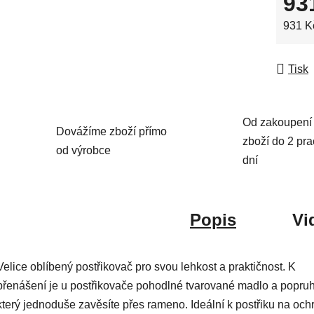
93
Měrná
931 Kč
Tisk
Od zakoupení 
Dovážíme zboží přímo
zboží do 2 pr
od výrobce
dní
Popis
Vi
Velice oblíbený postřikovač pro svou lehkost a praktičnost. K
přenášení je u postřikovače pohodlné tvarované madlo a popruh
který jednoduše zavěsíte přes rameno. Ideální k postřiku na och