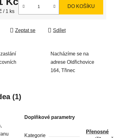
1 Kč
DO KOŠÍKU
 cena:
 / 1 ks
Zeptat se
Sdílet
zaslání
Nacházíme se na
acovních
adrese Oldřichovice
164, Třinec
dea (1)
Doplňkové parametry
,
Přenosné
ranu
Kategorie